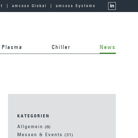
kt
amcoss Global
amcoss Systems
Plasma
Chiller
News
KATEGORIEN
Allgemein
(8)
Messen & Events
(31)