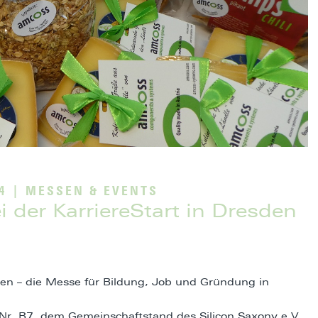
4
|
MESSEN & EVENTS
der KarriereStart in Dresden
sden – die Messe für Bildung, Job und Gründung in
Nr. B7, dem Gemeinschaftstand des Silicon Saxony e.V.,