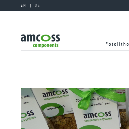
EN
DE
Fotolith