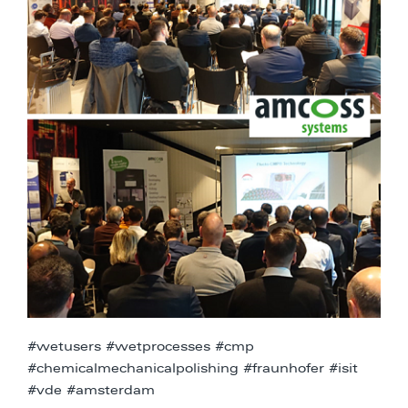
#wetusers #wetprocesses #cmp
#chemicalmechanicalpolishing #fraunhofer #isit
#vde #amsterdam