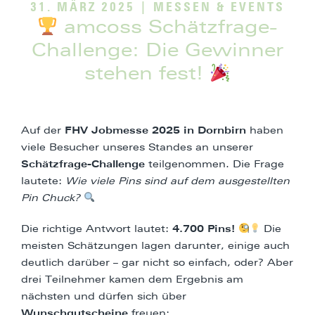
31. MÄRZ 2025
|
MESSEN & EVENTS
amcoss Schätzfrage-
Challenge: Die Gewinner
stehen fest!
Auf der
FHV Jobmesse 2025 in Dornbirn
haben
viele Besucher unseres Standes an unserer
Schätzfrage-Challenge
teilgenommen. Die Frage
lautete:
Wie viele Pins sind auf dem ausgestellten
Pin Chuck?
Die richtige Antwort lautet:
4.700 Pins!
Die
meisten Schätzungen lagen darunter, einige auch
deutlich darüber – gar nicht so einfach, oder? Aber
drei Teilnehmer kamen dem Ergebnis am
nächsten und dürfen sich über
Wunschgutscheine
freuen: